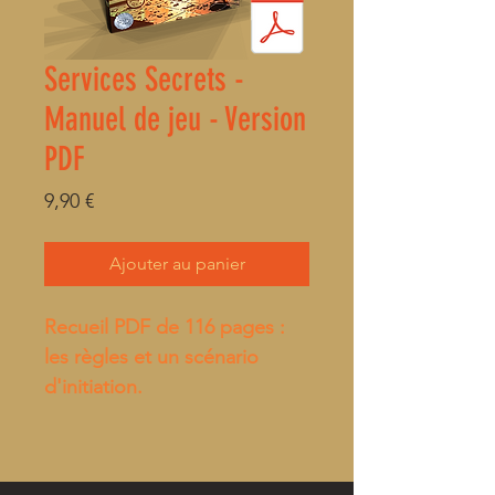
Services Secrets -
Manuel de jeu - Version
PDF
Prix
9,90 €
Ajouter au panier
Recueil PDF de 116 pages :
les règles
et un scénario
d'initiation.
(Des aides de jeu sont
disponibles gratuitement sur
la page
Services Secrets
)