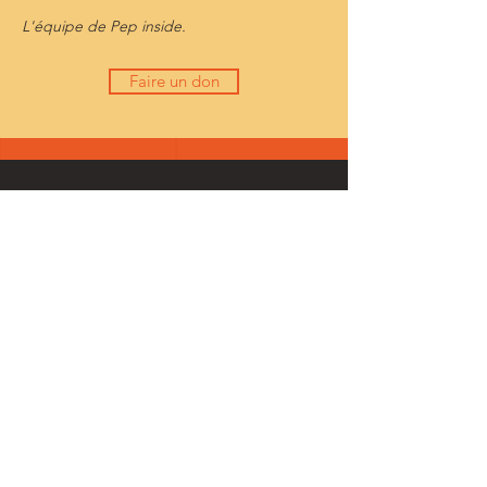
L'équipe de Pep inside.
Faire un don
PEP INSIDE
Nos productions
Boutique
Dons
News
POLITIQUE
Graphismes