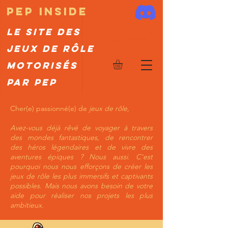
PeP inside
Le site des
Connexion
jeux de rôle
motorisés
par PeP
Cher(e) passionné(e) de
jeux de rôle,
Avez-vous déjà rêvé de voyager à travers
des mondes fantastiques, de rencontrer
des héros légendaires et de vivre des
aventures épiques ? Nous aussi. C'est
pourquoi nous nous efforçons de créer les
jeux de rôle les plus immersifs et captivants
possibles. Mais nous avons besoin de votre
aide pour réaliser nos projets les plus
ambitieux.​